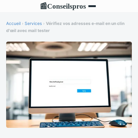
Conseilspros
📰
Accueil
›
Services
›
Vérifiez vos adresses e-mail en un clin
d'œil avec mail tester